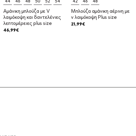
44
46
48
50
52
54
42
46
48
Αμάνικη μπλούζα με V
Μπλούζα αμάνικη αέρινη με
λαιμόκοψη και δαντελένιες
v λαιμόκοψη Plus size
λεπτομέρειες plus size
21,99
€
46,99
€