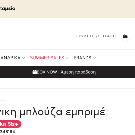
ταμείο!
ΣΎΝΔΕΣΗ / ΕΓΓΡΑΦΉ
ΑΝΔΡΙΚΆ
SUMMER SALES
BRANDS
BOX NOW - Άμεση παράδοση
ικη μπλούζα εμπριμέ
lus Size
348184