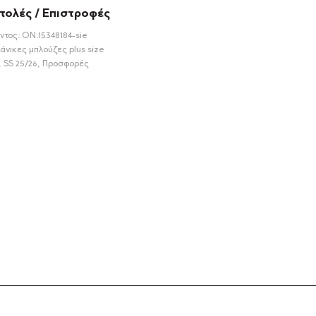
τολές / Επιστροφές
ντος:
ON.15348184-sie
άνικες μπλούζες plus size
,
SS 25/26
,
Προσφορές