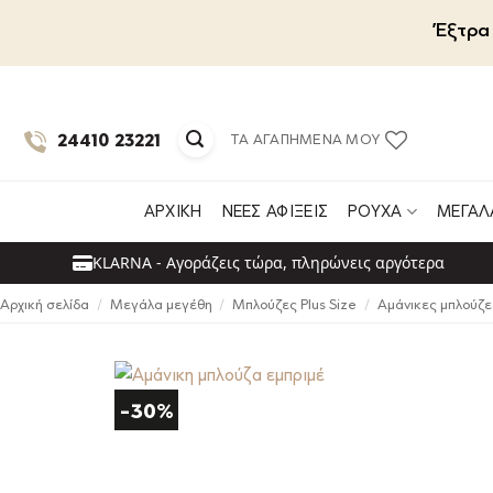
Μετάβαση
Έξτρα 
στο
περιεχόμενο
24410 23221
ΤΑ ΑΓΑΠΗΜΈΝΑ ΜΟΥ
ΑΡΧΙΚΉ
ΝΈΕΣ ΑΦΊΞΕΙΣ
ΡΟΎΧΑ
ΜΕΓΆΛ
KLARNA - Αγοράζεις τώρα, πληρώνεις αργότερα
Αρχική σελίδα
/
Μεγάλα μεγέθη
/
Μπλούζες Plus Size
/
Αμάνικες μπλούζες
-30%