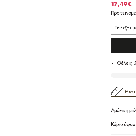
Origina
17,49
€
price
τ
Προτεινόμε
was:
τ
24,99€.
ε
1
📏 Θέλεις β
Μεγε
Αμάνικη μπλ
Κύριο ύφασ