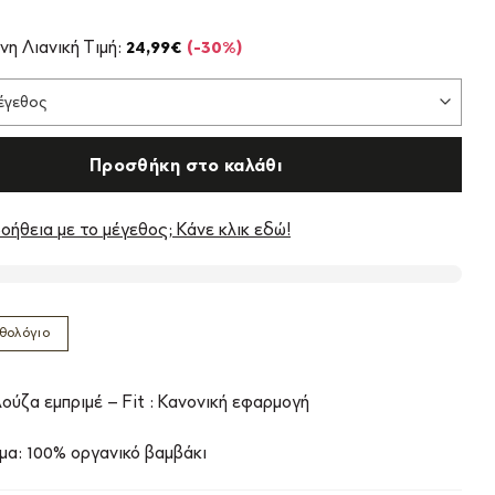
l
Η
ρέχουσα
νη Λιανική Τιμή:
24,99
€
(-30%)
ιμή
ίναι:
7,49€.
Προσθήκη στο καλάθι
οήθεια με το μέγεθος; Κάνε κλικ εδώ!
θολόγιο
ούζα εμπριμέ – Fit : Κανονική εφαρμογή
μα: 100% οργανικό βαμβάκι