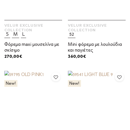
VELUR EXCLUSIVE
VELUR EXCLUSIVE
COLLECTION
COLLECTION
S
M
L
52
Φόρεμα maxi μουσελίνα με
Mini φόρεμα με λουλούδια
σκίσιμο
και παγιέτες
270,00
€
360,00
€
New!
New!