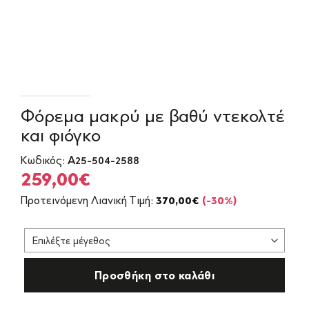
Φόρεμα μακρύ με βαθύ ντεκολτέ
και φιόγκο
Κωδικός:
Α25-504-2588
Original
Η
259,00
€
price
τρέχουσα
Προτεινόμενη Λιανική Τιμή:
370,00
€
(-30%)
was:
τιμή
370,00€.
είναι:
259,00€.
Προσθήκη στο καλάθι