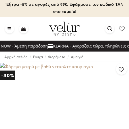
Μετάβαση
Έξτρα -5% σε αγορές από 99€. Εφάρμοσε τον κωδικό TAN
στο
στο ταμείο!
περιεχόμενο
OW - Άμεση παράδοση
KLARNA - Αγοράζεις τώρα, πληρώνεις αρ
Αρχική σελίδα
/
Ρούχα
/
Φορέματα
/
Αμπιγιέ
-30%