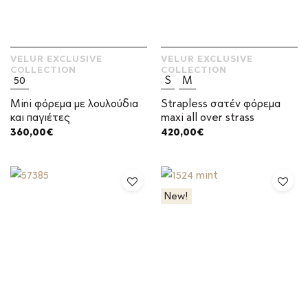
VELUR EXCLUSIVE
VELUR EXCLUSIVE
COLLECTION
COLLECTION
50
S
M
Mini φόρεμα με λουλούδια
Strapless σατέν φόρεμα
και παγιέτες
maxi all over strass
360,00
€
420,00
€
New!