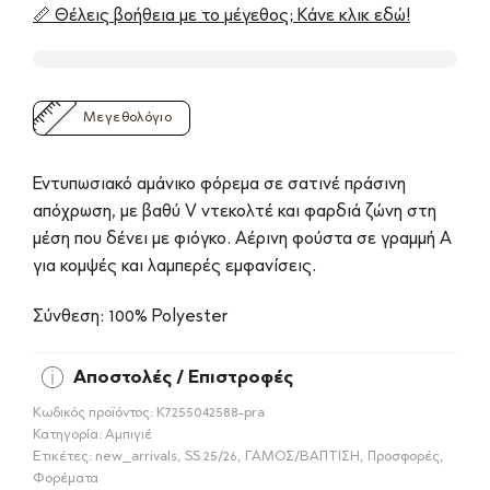
📏 Θέλεις βοήθεια με το μέγεθος; Κάνε κλικ εδώ!
Μεγεθολόγιο
Εντυπωσιακό αμάνικο φόρεμα σε σατινέ πράσινη
απόχρωση, με βαθύ V ντεκολτέ και φαρδιά ζώνη στη
μέση που δένει με φιόγκο. Αέρινη φούστα σε γραμμή Α
για κομψές και λαμπερές εμφανίσεις.
Σύνθεση: 100% Polyester
Αποστολές / Επιστροφές
Κωδικός προϊόντος:
Κ7255042588-pra
Κατηγορία:
Αμπιγιέ
Ετικέτες:
new_arrivals
,
SS 25/26
,
ΓΑΜΟΣ/ΒΑΠΤΙΣΗ
,
Προσφορές
,
Φορέματα