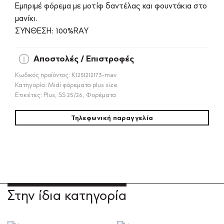
Εμπριμέ φόρεμα με μοτίφ δαντέλας και φουντάκια στο
μανίκι.
ΣΥΝΘΕΣΗ: 100%RAY
Αποστολές / Επιστροφές
Κωδικός προϊόντος:
Κ1251212173-mav
Κατηγορία:
Midi φόρεματα plus size
Ετικέτες:
Plus
,
SS 25/26
,
Φορέματα
Τηλεφωνική παραγγελία
Στην ίδια κατηγορία