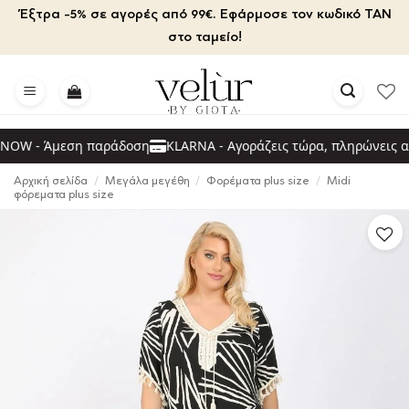
Μετάβαση
Έξτρα -5% σε αγορές από 99€. Εφάρμοσε τον κωδικό TAN
στο
στο ταμείο!
περιεχόμενο
OW - Άμεση παράδοση
KLARNA - Αγοράζεις τώρα, πληρώνεις αρ
Αρχική σελίδα
/
Μεγάλα μεγέθη
/
Φορέματα plus size
/
Midi
φόρεματα plus size