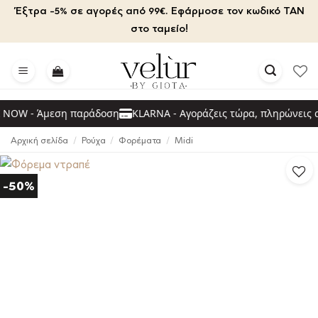
Μετάβαση
Έξτρα -5% σε αγορές από 99€. Εφάρμοσε τον κωδικό TAN
στο
στο ταμείο!
περιεχόμενο
OW - Άμεση παράδοση
KLARNA - Αγοράζεις τώρα, πληρώνεις αρ
Αρχική σελίδα
/
Ρούχα
/
Φορέματα
/
Midi
-50%