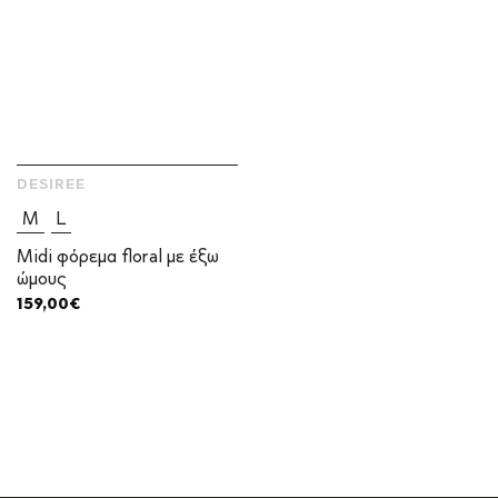
DESIREE
M
L
Midi φόρεμα floral με έξω
ώμους
159,00
€