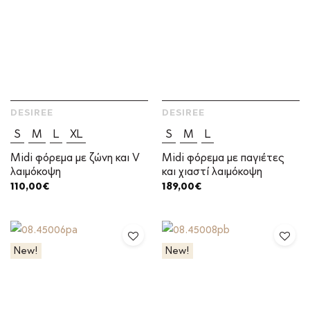
DESIREE
DESIREE
S
M
L
XL
S
M
L
Midi φόρεμα με ζώνη και V
Midi φόρεμα με παγιέτες
λαιμόκοψη
και χιαστί λαιμόκοψη
110,00
€
189,00
€
New!
New!