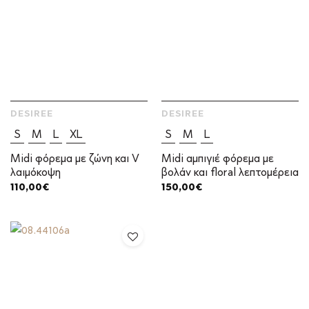
DESIREE
DESIREE
S
M
L
XL
S
M
L
Midi φόρεμα με ζώνη και V
Midi αμπιγιέ φόρεμα με
λαιμόκοψη
βολάν και floral λεπτομέρεια
110,00
€
150,00
€