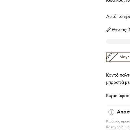
Κωδικός:
15
Αυτό το προ
📏 Θέλεις β
Μεγε
Κοντό παλτό
μπροστά με
Κύριο ύφασ
Αποσ
Κωδικός προϊό
Κατηγορία:
Γο