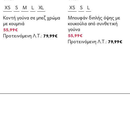
XS
S
M
L
XL
XS
S
L
Κοντή γούνα σε μπεζ χρώμα
Μπουφάν διπλής όψης με
με κουμπιά
κουκούλα από συνθετική
γούνα
Original
Η
55,99
€
price
τρέχουσα
Original
Η
55,99
€
Προτεινόμενη Λ.Τ.:
79,99
€
was:
τιμή
price
τρέχουσα
Προτεινόμενη Λ.Τ.:
79,99
€
79,99€.
είναι:
was:
τιμή
55,99€.
79,99€.
είναι:
55,99€.