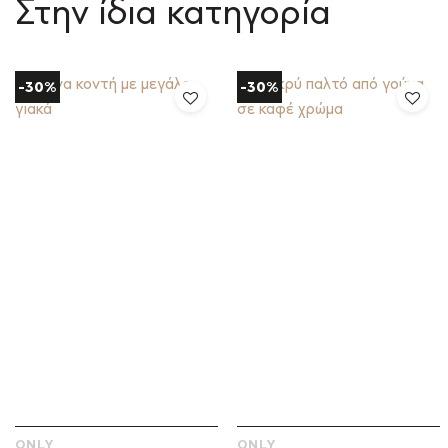
Στην ίδια κατηγορία
-30%
-30%
ONLY
ONLY