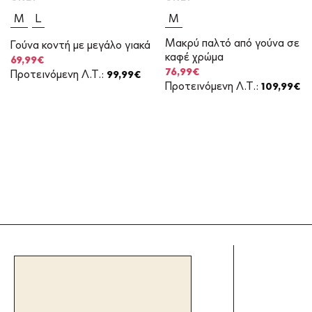
M
L
M
Μακρύ παλτό από γούνα σε
Γούνα κοντή με μεγάλο γιακά
καφέ χρώμα
Original
Η
69,99
€
price
τρέχουσα
Original
Η
76,99
€
Προτεινόμενη Λ.Τ.:
99,99
€
was:
τιμή
price
τρέχουσα
Προτεινόμενη Λ.Τ.:
109,99
€
99,99€.
είναι:
was:
τιμή
69,99€.
109,99€.
είναι:
76,99€.