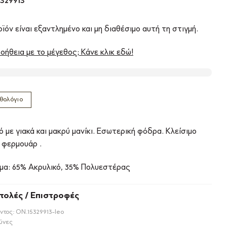
329913
ϊόν είναι εξαντλημένο και μη διαθέσιμο αυτή τη στιγμή.
οήθεια με το μέγεθος; Κάνε κλικ εδώ!
θολόγιο
 με γιακά και μακρύ μανίκι. Εσωτερική φόδρα. Κλείσιμο
 φερμουάρ .
μα: 65% Ακρυλικό, 35% Πολυεστέρας
τολές / Επιστροφές
ντος:
ON.15329913-leo
ύνες