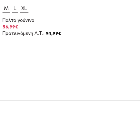
M
L
XL
Παλτό γούνινο
Original
Η
56,99
€
price
τρέχουσα
Προτεινόμενη Λ.Τ.:
94,99
€
was:
τιμή
94,99€.
είναι:
56,99€.