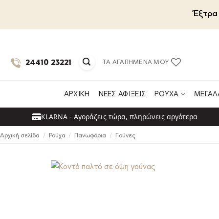
Μετάβαση
Έξτρα 
στο
περιεχόμενο
24410 23221
ΤΑ ΑΓΑΠΗΜΈΝΑ ΜΟΥ
ΑΡΧΙΚΉ
ΝΈΕΣ ΑΦΊΞΕΙΣ
ΡΟΎΧΑ
ΜΕΓΆΛ
KLARNA - Αγοράζεις τώρα, πληρώνεις αργότερα
Αρχική σελίδα
/
Ρούχα
/
Πανωφόρια
/
Γούνες