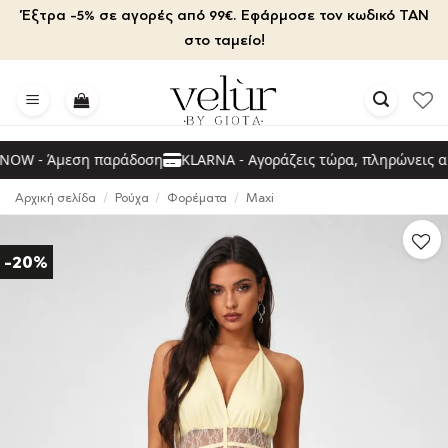
Μετάβαση
Έξτρα -5% σε αγορές από 99€. Εφάρμοσε τον κωδικό TAN
στο
στο ταμείο!
περιεχόμενο
W - Άμεση παράδοση
KLARNA - Αγοράζεις τώρα, πληρώνεις αργ
Αρχική σελίδα
/
Ρούχα
/
Φορέματα
/
Maxi
-20%