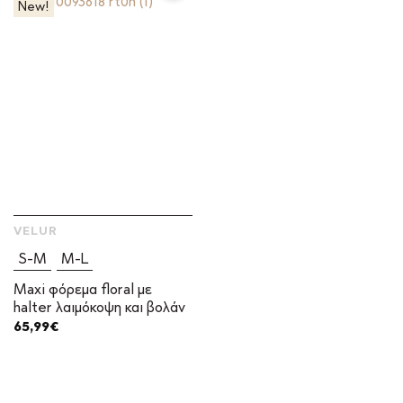
New!
VELUR
S-M
M-L
Maxi φόρεμα floral με
halter λαιμόκοψη και βολάν
65,99
€