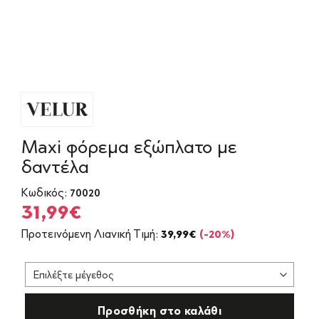
Maxi φόρεμα εξώπλατο με
δαντέλα
Κωδικός:
70020
Original
Η
31,99
€
price
τρέχουσα
Προτεινόμενη Λιανική Τιμή:
39,99
€
(-20%)
was:
τιμή
39,99€.
είναι:
31,99€.
Προσθήκη στο καλάθι