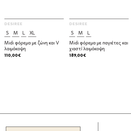
DESIREE
DESIREE
S
M
L
XL
S
M
L
Midi φόρεμα με ζώνη και V
Midi φόρεμα με παγιέτες και
λαιμόκοψη
χιαστί λαιμόκοψη
110,00
€
189,00
€