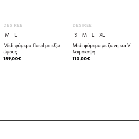
DESIREE
DESIREE
M
L
S
M
L
XL
Midi φόρεμα floral με έξω
Midi φόρεμα με ζώνη και V
ώμους
λαιμόκοψη
159,00
€
110,00
€