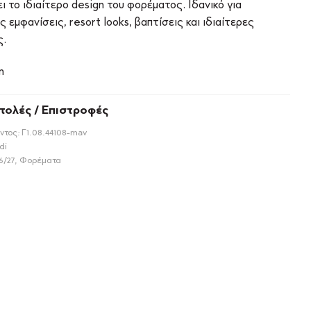
 το ιδιαίτερο design του φορέματος. Ιδανικό για
ς εμφανίσεις, resort looks, βαπτίσεις και ιδιαίτερες
ς.
n
τολές / Επιστροφές
ντος:
Γ1.08.44108-mav
di
6/27
,
Φορέματα