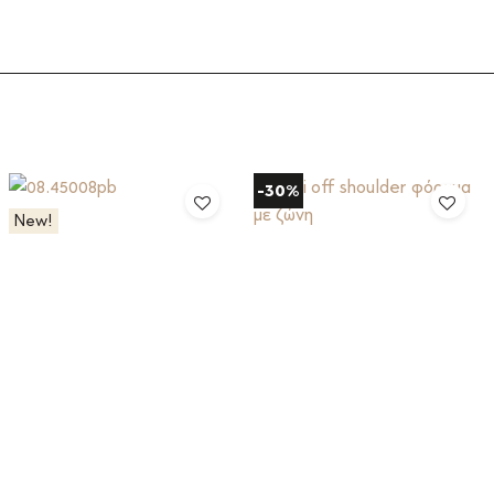
-30%
New!