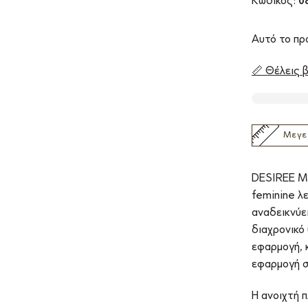
Κωδικός:
08
Αυτό το προ
📏 Θέλεις β
Μεγε
DESIREE Mi
feminine λ
αναδεικνύει
διαχρονικό
εφαρμογή, 
εφαρμογή σ
Η ανοιχτή π