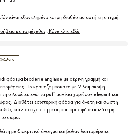
.44108
ϊόν είναι εξαντλημένο και μη διαθέσιμο αυτή τη στιγμή.
οήθεια με το μέγεθος; Κάνε κλικ εδώ!
θολόγιο
di φόρεμα broderie anglaise με αέρινη γραμμή και
επτομέρειες. Το κρουαζέ μπούστο με V λαιμόκοψη
 τη σιλουέτα, ενώ τα puff μανίκια χαρίζουν elegant και
 ύφος. Διαθέτει εσωτερική φόδρα για άνετη και σωστή
καθώς και λάστιχο στη μέση που προσφέρει καλύτερη
το σώμα.
λάτη με διακριτικό άνοιγμα και βολάν λεπτομέρειες