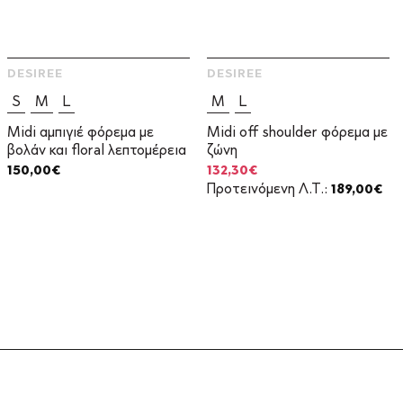
DESIREE
DESIREE
S
M
L
M
L
Midi αμπιγιέ φόρεμα με
Midi off shoulder φόρεμα με
βολάν και floral λεπτομέρεια
ζώνη
Original
Η
150,00
€
132,30
€
price
τρέχουσα
Προτεινόμενη Λ.Τ.:
189,00
€
was:
τιμή
189,00€.
είναι:
132,30€.