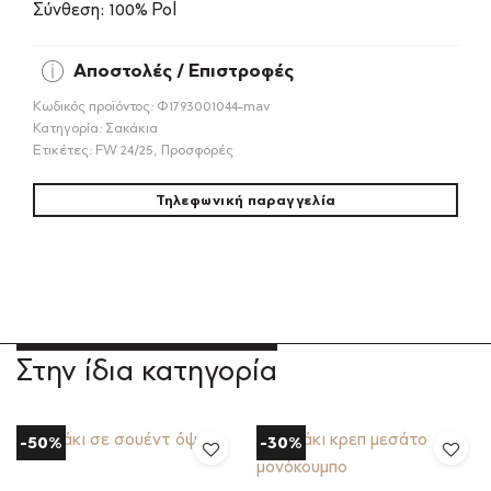
Σύνθεση: 100% Pol
Αποστολές / Επιστροφές
Κωδικός προϊόντος:
Φ1793001044-mav
Κατηγορία:
Σακάκια
Ετικέτες:
FW 24/25
,
Προσφορές
Τηλεφωνική παραγγελία
Στην ίδια κατηγορία
-50%
-30%