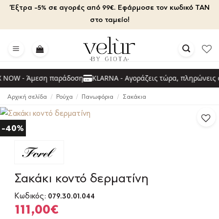
Μετάβαση
Έξτρα -5% σε αγορές από 99€. Εφάρμοσε τον κωδικό TAN
στο
στο ταμείο!
περιεχόμενο
NOW - Άμεση παράδοση
KLARNA - Αγοράζεις τώρα, πληρώνεις α
Αρχική σελίδα
/
Ρούχα
/
Πανωφόρια
/
Σακάκια
-40%
Σακάκι κοντό δερματίνη
Κωδικός:
079.30.01.044
Original
Η
111,00
€