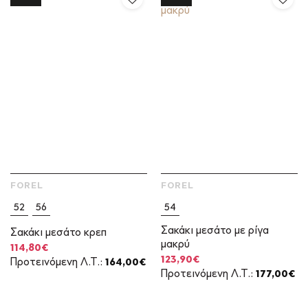
FOREL
FOREL
52
56
54
Σακάκι μεσάτο με ρίγα
Σακάκι μεσάτο κρεπ
μακρύ
Original
Η
114,80
€
price
τρέχουσα
Original
Η
123,90
€
Προτεινόμενη Λ.Τ.:
164,00
€
was:
τιμή
price
τρέχουσα
Προτεινόμενη Λ.Τ.:
177,00
€
164,00€.
είναι:
was:
τιμή
114,80€.
177,00€.
είναι:
123,90€.