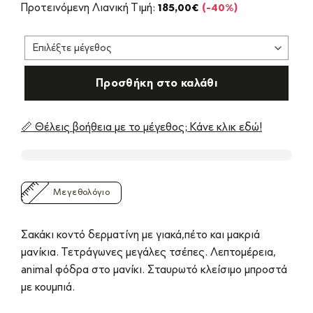
price
τρέχουσα
Προτεινόμενη Λιανική Τιμή:
185,00
€
(-40%)
was:
τιμή
185,00€.
είναι:
111,00€.
Προσθήκη στο καλάθι
📏 Θέλεις βοήθεια με το μέγεθος; Κάνε κλικ εδώ!
Μεγεθολόγιο
Σακάκι κοντό δερματίνη με γιακά,πέτο και μακριά
μανίκια. Τετράγωνες μεγάλες τσέπες. Λεπτομέρεια,
animal φόδρα στο μανίκι. Σταυρωτό κλείσιμο μπροστά
με κουμπιά.