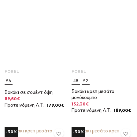
FOREL
FOREL
56
48
52
Σακάκι κρεπ μεσάτο
Σακάκι σε σουέντ όψη
μονόκουμπο
Original
Η
89,50
€
price
τρέχουσα
Original
Η
132,30
€
Προτεινόμενη Λ.Τ.:
179,00
€
was:
τιμή
price
τρέχουσα
Προτεινόμενη Λ.Τ.:
189,00
€
179,00€.
είναι:
was:
τιμή
89,50€.
189,00€.
είναι:
132,30€.
-30%
-30%