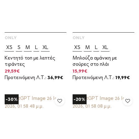
ONLY
ONLY
XS
S
M
L
XL
XS
M
L
XL
Κεντητό τοπ με λεπτές
Μπλούζα αμάνικη με
τιράντες
σούρες στο πλάι
Original
Η
Original
Η
29,59
€
15,99
€
price
τρέχουσα
price
τρέχουσα
Προτεινόμενη Λ.Τ.:
36,99
€
Προτεινόμενη Λ.Τ.:
19,99
€
was:
τιμή
was:
τιμή
36,99€.
είναι:
19,99€.
είναι:
29,59€.
15,99€.
-30%
-20%