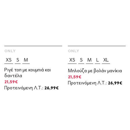
ONLY
ONLY
XS
S
M
XS
S
M
L
XL
Ριγέ τοπ με κουμπιά και
Μπλούζα με βολάν μανίκια
δαντέλα
Original
Η
21,59
€
price
τρέχουσα
Original
Η
21,59
€
Προτεινόμενη Λ.Τ.:
26,99
€
was:
τιμή
price
τρέχουσα
Προτεινόμενη Λ.Τ.:
26,99
€
26,99€.
είναι:
was:
τιμή
21,59€.
26,99€.
είναι:
21,59€.