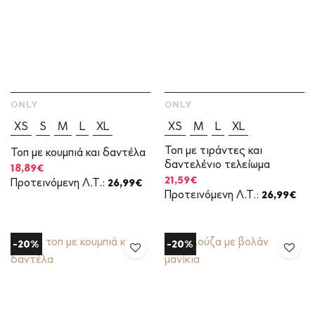
ONLY
ONLY
XS
S
M
L
XL
XS
M
L
XL
Τοπ με τιράντες και
Τοπ με κουμπιά και δαντέλα
δαντελένιο τελείωμα
Original
Η
18,89
€
price
τρέχουσα
Original
Η
21,59
€
Προτεινόμενη Λ.Τ.:
26,99
€
was:
τιμή
price
τρέχουσα
Προτεινόμενη Λ.Τ.:
26,99
€
26,99€.
είναι:
was:
τιμή
18,89€.
26,99€.
είναι:
21,59€.
-20%
-20%