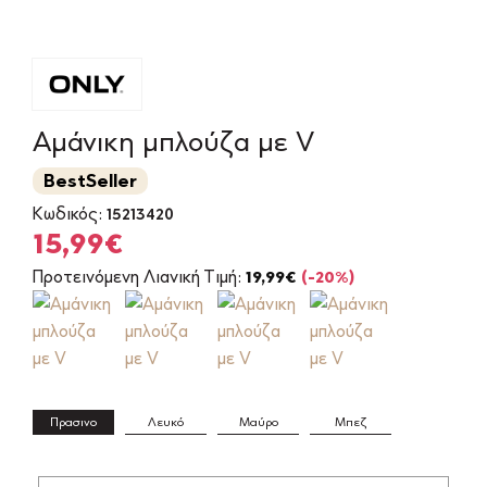
Αμάνικη μπλούζα με V
BestSeller
Κωδικός:
15213420
Original
Η
15,99
€
price
τρέχουσα
Προτεινόμενη Λιανική Τιμή:
19,99
€
(-20%)
was:
τιμή
19,99€.
είναι:
15,99€.
Πρασινο
Λευκό
Μαύρο
Μπεζ