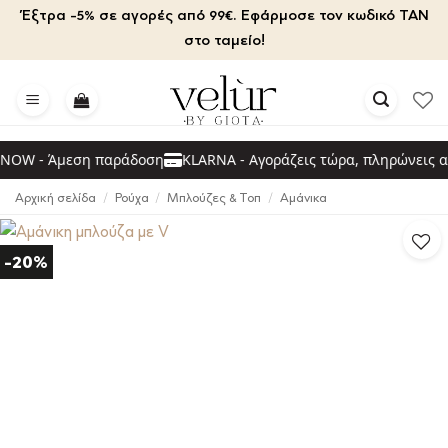
Μετάβαση
Έξτρα -5% σε αγορές από 99€. Εφάρμοσε τον κωδικό TAN
στο
στο ταμείο!
περιεχόμενο
OW - Άμεση παράδοση
KLARNA - Αγοράζεις τώρα, πληρώνεις αρ
Αρχική σελίδα
/
Ρούχα
/
Μπλούζες & Τοπ
/
Αμάνικα
-20%