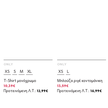
ONLY
ONLY
XS
S
M
XL
XS
L
T-Shirt μονόχρωμο
Μπλούζα ριγέ κοντομάνικη
Original
Η
Original
Η
10,39
€
13,59
€
price
τρέχουσα
price
τρέχουσα
Προτεινόμενη Λ.Τ.:
12,99
€
Προτεινόμενη Λ.Τ.:
16,99
€
was:
τιμή
was:
τιμή
12,99€.
είναι:
16,99€.
είναι:
10,39€.
13,59€.