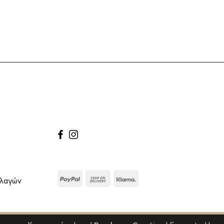
facebook
instagram
PayPal
Cash
Klarna
λλαγών
On
Delivery