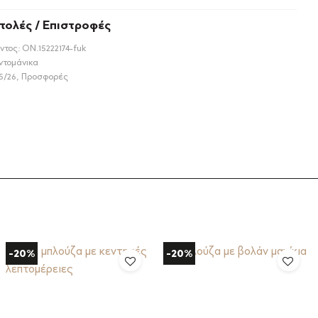
τολές / Επιστροφές
ντος:
ON.15222174-fuk
ντομάνικα
5/26
,
Προσφορές
-20%
-20%