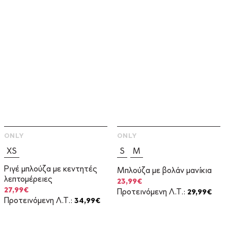
ONLY
ONLY
XS
S
M
Ριγέ μπλούζα με κεντητές
Μπλούζα με βολάν μανίκια
λεπτομέρειες
Original
Η
23,99
€
price
τρέχουσα
Original
Η
27,99
€
Προτεινόμενη Λ.Τ.:
29,99
€
was:
τιμή
price
τρέχουσα
Προτεινόμενη Λ.Τ.:
34,99
€
29,99€.
είναι:
was:
τιμή
23,99€.
34,99€.
είναι:
27,99€.