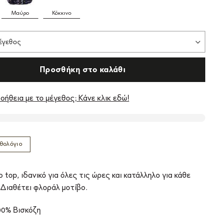
Μαύρο
Κόκκινο
Προσθήκη στο καλάθι
οήθεια με το μέγεθος; Κάνε κλικ εδώ!
θολόγιο
 top, ιδανικό για όλες τις ώρες και κατάλληλο για κάθε
 Διαθέτει φλοράλ μοτίβο.
00% Βισκόζη