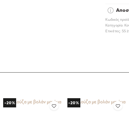
Αποσ
Κωδικός προϊό
Κατηγορία:
Κο
Ετικέτες:
SS 2
-20%
-20%