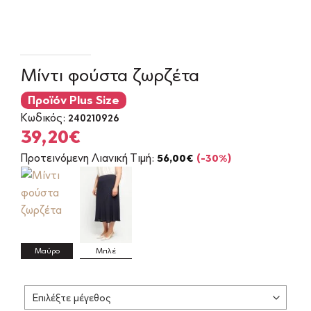
Μίντι φούστα ζωρζέτα
Προϊόν Plus Size
Κωδικός:
240210926
Original
Η
39,20
€
price
τρέχουσα
Προτεινόμενη Λιανική Τιμή:
56,00
€
(-30%)
was:
τιμή
56,00€.
είναι:
39,20€.
Μαύρο
Μπλέ