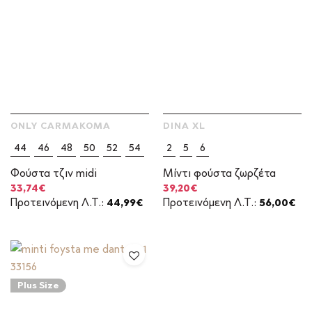
ONLY CARMAKOMA
DINA XL
44
46
48
50
52
54
2
5
6
Φούστα τζιν midi
Μίντι φούστα ζωρζέτα
Original
Η
Original
Η
33,74
€
39,20
€
price
τρέχουσα
price
τρέχουσα
Προτεινόμενη Λ.Τ.:
44,99
€
Προτεινόμενη Λ.Τ.:
56,00
€
was:
τιμή
was:
τιμή
44,99€.
είναι:
56,00€.
είναι:
33,74€.
39,20€.
Plus Size