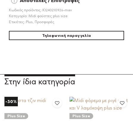
Αποστολές / Επιστροφές
Κωδικός προϊόντος:
Κ1240210926-mav
Κατηγορία:
Midi φούστες plus size
Ετικέτες:
Plus
,
Προσφορές
Τηλεφωνική παραγγελία
Στην ίδια κατηγορία
-30%
Plus Size
Plus Size