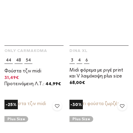
ONLY CARMAKOMA
DINA XL
44
48
54
3
4
6
Midi φόρεμα με ριγέ print
Φούστα τζιν midi
και V λαιμόκοψη plus size
Original
Η
31,49
€
price
τρέχουσα
68,00
€
Προτεινόμενη Λ.Τ.:
44,99
€
was:
τιμή
44,99€.
είναι:
31,49€.
-25%
-30%
Plus Size
Plus Size