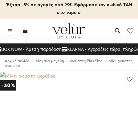
Μετάβαση
Έξτρα -5% σε αγορές από 99€. Εφάρμοσε τον κωδικό TAN
στο
στο ταμείο!
περιεχόμενο
OX NOW - Άμεση παράδοση
KLARNA - Αγοράζεις τώρα, πληρώνει
Αρχική σελίδα
/
Μεγάλα μεγέθη
/
Φούστες Plus Size
/
Midi φούστες
plus size
-30%