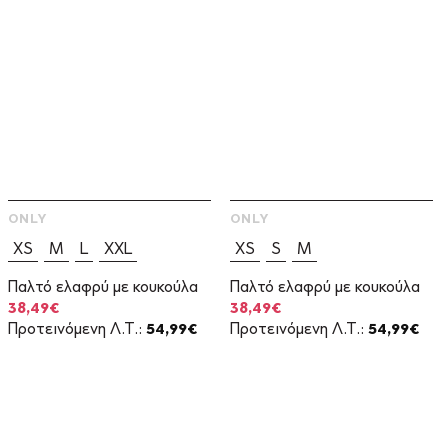
ONLY
ONLY
XS
M
L
XXL
XS
S
M
Παλτό ελαφρύ με κουκούλα
Παλτό ελαφρύ με κουκούλα
Original
Η
Original
Η
38,49
€
38,49
€
price
τρέχουσα
price
τρέχουσα
Προτεινόμενη Λ.Τ.:
54,99
€
Προτεινόμενη Λ.Τ.:
54,99
€
was:
τιμή
was:
τιμή
54,99€.
είναι:
54,99€.
είναι:
38,49€.
38,49€.