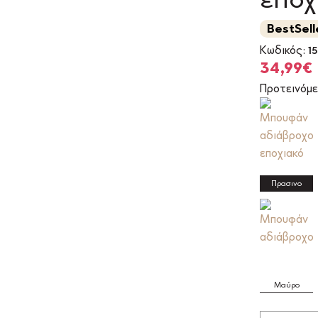
BestSell
Κωδικός:
15
Origina
34,99
€
price
Προτεινόμε
was:
49,99€.
Πρασινο
Μαύρο