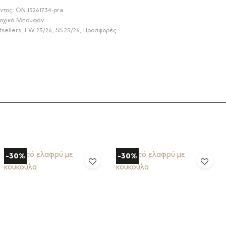
ντος:
ON.15261734-pra
οχικά Μπουφάν
sellers
,
FW 25/26
,
SS 25/26
,
Προσφορές
-30%
-30%