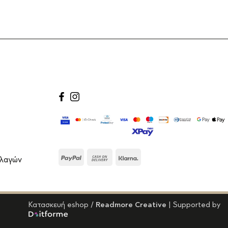
facebook
instagram
PayPal
Cash
Klarna
λλαγών
On
Delivery
Κατασκευή eshop
/
Readmore Creative
| Supported by