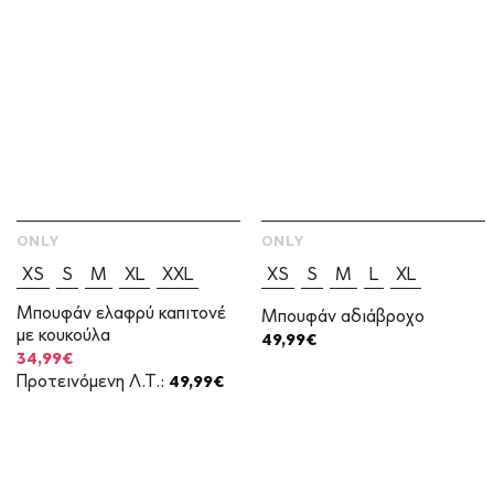
ONLY
ONLY
XS
S
M
XL
XXL
XS
S
M
L
XL
Μπουφάν ελαφρύ καπιτονέ
Μπουφάν αδιάβροχο
με κουκούλα
49,99
€
Original
Η
34,99
€
price
τρέχουσα
Προτεινόμενη Λ.Τ.:
49,99
€
was:
τιμή
49,99€.
είναι:
34,99€.