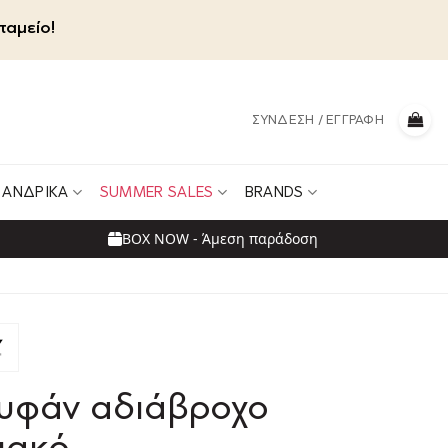
ταμείο!
ΣΎΝΔΕΣΗ / ΕΓΓΡΑΦΉ
ΑΝΔΡΙΚΆ
SUMMER SALES
BRANDS
BOX NOW - Άμεση παράδοση
υφάν αδιάβροχο
ιακό