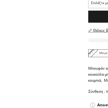
📏 Θέλεις β
Μεγε
Μπουφάν αδ
κουκούλα μ
κουμπιά, Μ
Σύνθεση : 
Αποσ