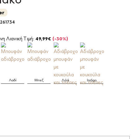
er
261734
l
Η
τρέχουσα
νη Λιανική Τιμή:
49,99
€
(-30%)
τιμή
είναι:
34,99€.
Λαδί
Μπεζ
Λιλά
Indigo