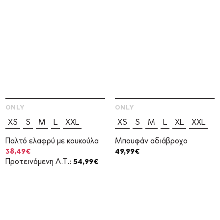
ONLY
ONLY
XS
S
M
L
XXL
XS
S
M
L
XL
XXL
Παλτό ελαφρύ με κουκούλα
Μπουφάν αδιάβροχο
Original
Η
38,49
€
49,99
€
price
τρέχουσα
Προτεινόμενη Λ.Τ.:
54,99
€
was:
τιμή
54,99€.
είναι:
38,49€.