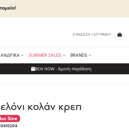
ταμείο!
ΣΎΝΔΕΣΗ / ΕΓΓΡΑΦΉ
ΑΝΔΡΙΚΆ
SUMMER SALES
BRANDS
BOX NOW - Άμεση παράδοση
ελόνι κολάν κρεπ
lus Size
0410204