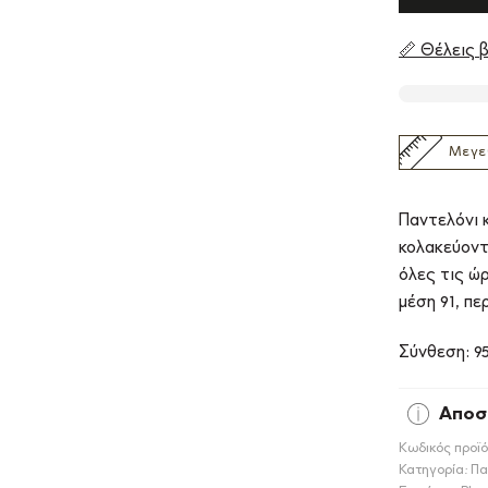
📏 Θέλεις β
Μεγε
Παντελόνι 
κολακεύοντ
όλες τις ώρ
μέση 91, πε
Σύνθεση: 9
Αποσ
Κωδικός προϊό
Κατηγορία:
Πα