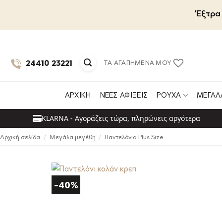
Μετάβαση
Έξτρα 
στο
περιεχόμενο
24410 23221
ΤΑ ΑΓΑΠΗΜΈΝΑ ΜΟΥ
ΑΡΧΙΚΉ
ΝΈΕΣ ΑΦΊΞΕΙΣ
ΡΟΎΧΑ
ΜΕΓΆΛ
KLARNA - Αγοράζεις τώρα, πληρώνεις αργότερα
Αρχική σελίδα
/
Μεγάλα μεγέθη
/
Παντελόνια Plus Size
-40%