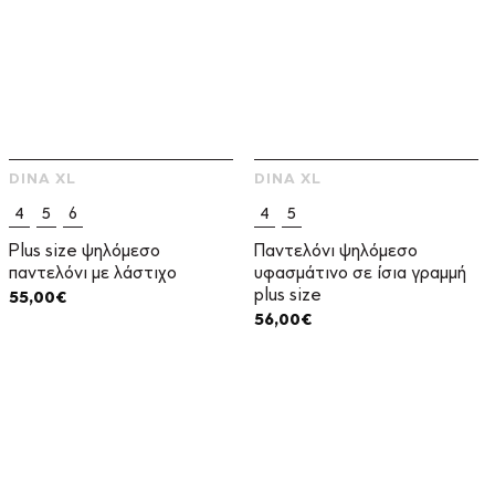
DINA XL
DINA XL
4
5
6
4
5
Plus size ψηλόμεσο
Παντελόνι ψηλόμεσο
παντελόνι με λάστιχο
υφασμάτινο σε ίσια γραμμή
plus size
55,00
€
56,00
€