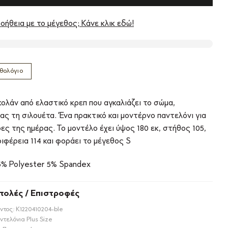
οήθεια με το μέγεθος; Κάνε κλικ εδώ!
θολόγιο
κολάν από ελαστικό κρεπ που αγκαλιάζει το σώμα,
ας τη σιλουέτα. Ένα πρακτικό και μοντέρνο παντελόνι για
ες της ημέρας. Το μοντέλο έχει ύψος 180 εκ, στήθος 105,
ριφέρεια 114 και φοράει το μέγεθος S
5% Polyester 5% Spandex
τολές / Επιστροφές
ντος:
Κ1220410204-ble
ντελόνια Plus Size