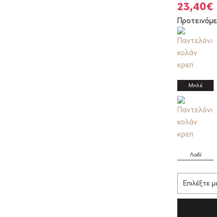
Origina
23,40
€
price
Προτεινόμε
was:
39,00€.
Μπλέ
Λαδί