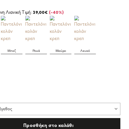
l
Η
τρέχουσα
νη Λιανική Τιμή:
39,00
€
(-40%)
τιμή
είναι:
23,40€.
Μπεζ
Ρουά
Μαύρο
Λευκό
Προσθήκη στο καλάθι