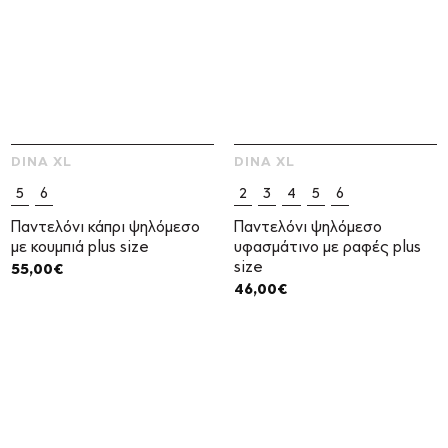
DINA XL
DINA XL
5
6
2
3
4
5
6
Παντελόνι κάπρι ψηλόμεσο
Παντελόνι ψηλόμεσο
με κουμπιά plus size
υφασμάτινο με ραφές plus
size
55,00
€
46,00
€