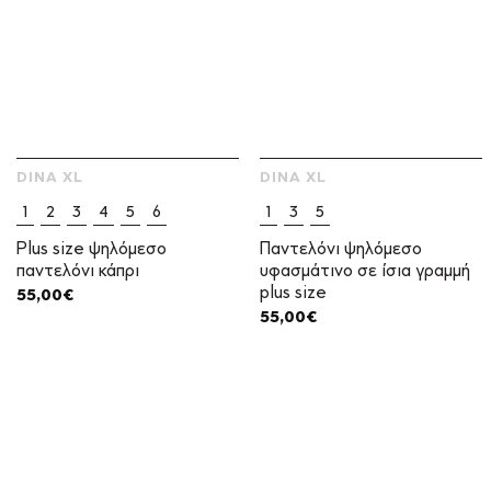
DINA XL
DINA XL
1
2
3
4
5
6
1
3
5
Plus size ψηλόμεσο
Παντελόνι ψηλόμεσο
παντελόνι κάπρι
υφασμάτινο σε ίσια γραμμή
plus size
55,00
€
55,00
€