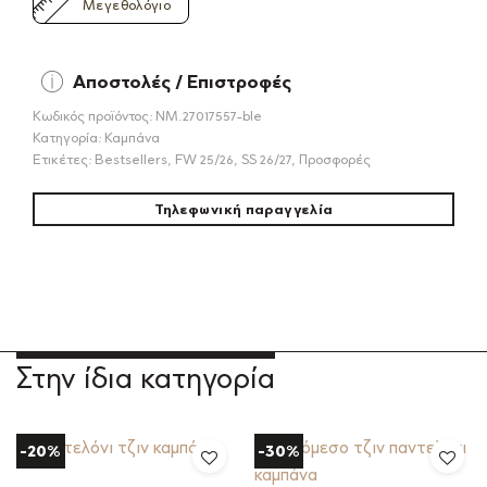
Μεγεθολόγιο
Αποστολές / Επιστροφές
Κωδικός προϊόντος:
NM.27017557-ble
Κατηγορία:
Καμπάνα
Ετικέτες:
Bestsellers
,
FW 25/26
,
SS 26/27
,
Προσφορές
Τηλεφωνική παραγγελία
Στην ίδια κατηγορία
-20%
-30%