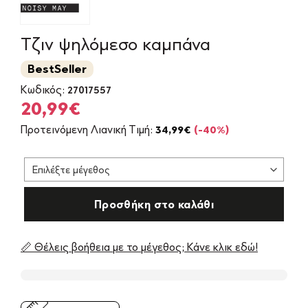
Τζιν ψηλόμεσο καμπάνα
BestSeller
Κωδικός:
27017557
Original
Η
20,99
€
price
τρέχουσα
Προτεινόμενη Λιανική Τιμή:
34,99
€
(-40%)
was:
τιμή
34,99€.
είναι:
20,99€.
Προσθήκη στο καλάθι
📏 Θέλεις βοήθεια με το μέγεθος; Κάνε κλικ εδώ!