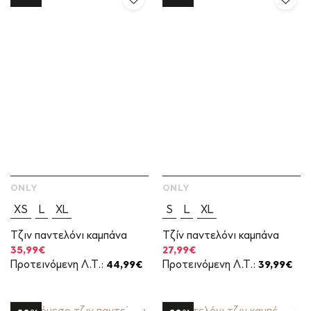
ONLY
ONLY
XS
L
XL
S
L
XL
Τζιν παντελόνι καμπάνα
Τζίν παντελόνι καμπάνα
Original
Η
Original
Η
35,99
€
27,99
€
price
τρέχουσα
price
τρέχουσα
Προτεινόμενη Λ.Τ.:
44,99
€
Προτεινόμενη Λ.Τ.:
39,99
€
was:
τιμή
was:
τιμή
44,99€.
είναι:
39,99€.
είναι:
35,99€.
27,99€.