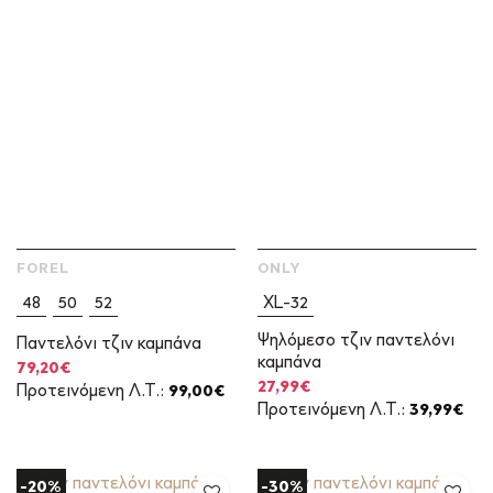
FOREL
ONLY
48
50
52
XL-32
Ψηλόμεσο τζιν παντελόνι
Παντελόνι τζιν καμπάνα
καμπάνα
Original
Η
79,20
€
price
τρέχουσα
Original
Η
27,99
€
Προτεινόμενη Λ.Τ.:
99,00
€
was:
τιμή
price
τρέχουσα
Προτεινόμενη Λ.Τ.:
39,99
€
99,00€.
είναι:
was:
τιμή
79,20€.
39,99€.
είναι:
27,99€.
-20%
-30%