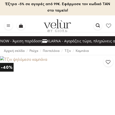
Μετάβαση
Έξτρα -5% σε αγορές από 99€. Εφάρμοσε τον κωδικό TAN
στο
στο ταμείο!
περιεχόμενο
OW - Άμεση παράδοση
KLARNA - Αγοράζεις τώρα, πληρώνεις αρ
Αρχική σελίδα
/
Ρούχα
/
Παντελόνια
/
Τζιν
/
Καμπάνα
-40%