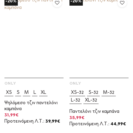
-20%
-20%
ONLY
ONLY
XS
S
M
L
XL
XS-32
S-32
M-32
L-32
XL-32
Ψηλόμεσο τζιν παντελόνι
καμπάνα
Παντελόνι τζιν καμπάνα
Original
Η
31,99
€
Original
Η
35,99
€
price
τρέχουσα
Προτεινόμενη Λ.Τ.:
39,99
€
price
τρέχουσα
Προτεινόμενη Λ.Τ.:
44,99
€
was:
τιμή
was:
τιμή
39,99€.
είναι:
44,99€.
είναι: