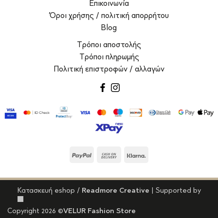
Επικοινωνία
Όροι χρήσης / πολιτική απορρήτου
Blog
Τρόποι αποστολής
Τρόποι πληρωμής
Πολιτική επιστροφών / αλλαγών
facebook
instagram
PayPal
Cash
Klarna
On
Delivery
Κατασκευή eshop
/
Readmore Creative
| Supported by
Copyright 2026 ©
VELUR Fashion Store