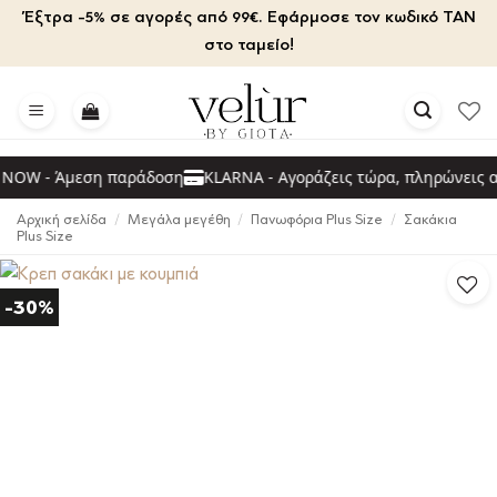
Μετάβαση
Έξτρα -5% σε αγορές από 99€. Εφάρμοσε τον κωδικό TAN
στο
στο ταμείο!
περιεχόμενο
OW - Άμεση παράδοση
KLARNA - Αγοράζεις τώρα, πληρώνεις αρ
Αρχική σελίδα
/
Μεγάλα μεγέθη
/
Πανωφόρια Plus Size
/
Σακάκια
Plus Size
-30%