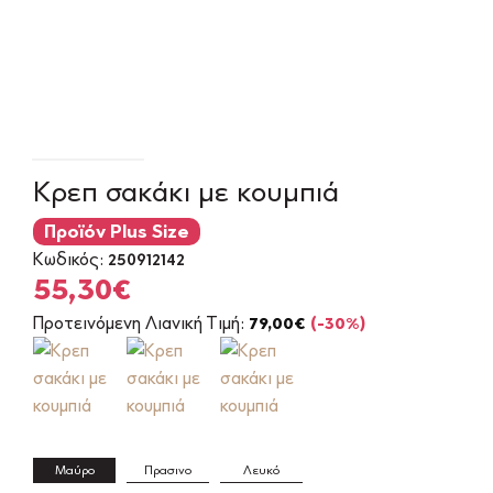
Κρεπ σακάκι με κουμπιά
Προϊόν Plus Size
Κωδικός:
250912142
Original
Η
55,30
€
price
τρέχουσα
Προτεινόμενη Λιανική Τιμή:
79,00
€
(-30%)
was:
τιμή
79,00€.
είναι:
55,30€.
Μαύρο
Πρασινο
Λευκό