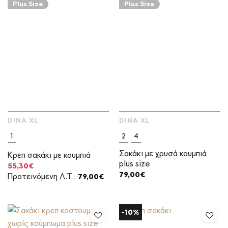
Plus Size
Plus Size
DINA XL
DINA XL
1
2
4
Σακάκι με χρυσά κουμπιά
Κρεπ σακάκι με κουμπιά
plus size
Original
Η
55,30
€
price
τρέχουσα
79,00
€
Προτεινόμενη Λ.Τ.:
79,00
€
was:
τιμή
79,00€.
είναι:
55,30€.
-10%