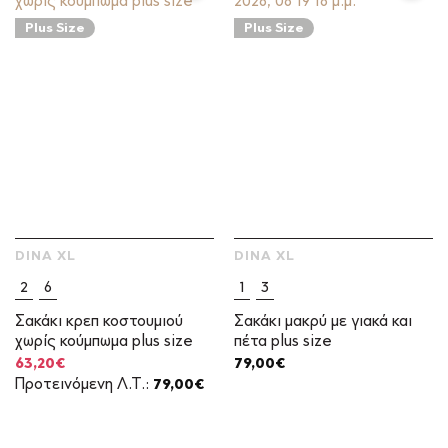
Plus Size
Plus Size
DINA XL
DINA XL
2
6
1
3
Σακάκι κρεπ κοστουμιού
Σακάκι μακρύ με γιακά και
χωρίς κούμπωμα plus size
πέτα plus size
Original
Η
63,20
€
79,00
€
price
τρέχουσα
Προτεινόμενη Λ.Τ.:
79,00
€
was:
τιμή
79,00€.
είναι:
63,20€.