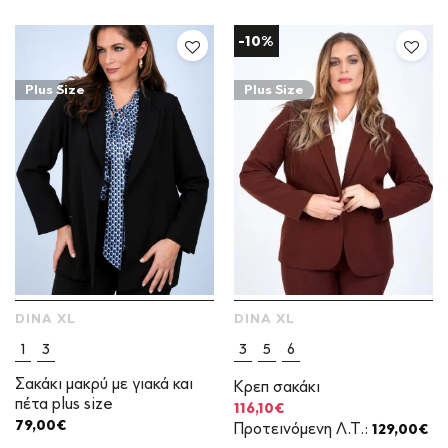
55,30€.
-10%
Plus Size
Plus Size
DINA XL
DINA XL
1
3
3
5
6
Σακάκι μακρύ με γιακά και
Κρεπ σακάκι
πέτα plus size
Original
Η
116,10
€
price
τρέχουσα
79,00
€
Προτεινόμενη Λ.Τ.:
129,00
€
was:
τιμή