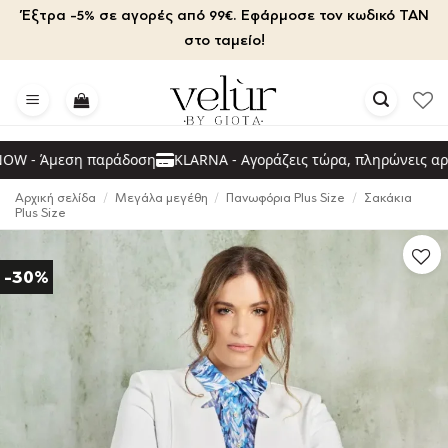
Μετάβαση
Έξτρα -5% σε αγορές από 99€. Εφάρμοσε τον κωδικό TAN
στο
στο ταμείο!
περιεχόμενο
- Άμεση παράδοση
KLARNA - Αγοράζεις τώρα, πληρώνεις αργότ
Αρχική σελίδα
/
Μεγάλα μεγέθη
/
Πανωφόρια Plus Size
/
Σακάκια
Plus Size
-30%