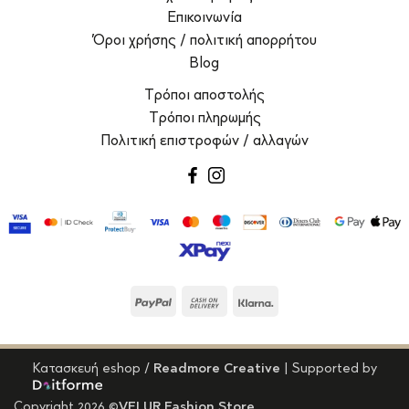
Επικοινωνία
Όροι χρήσης / πολιτική απορρήτου
Blog
Τρόποι αποστολής
Τρόποι πληρωμής
Πολιτική επιστροφών / αλλαγών
facebook
instagram
PayPal
Cash
Klarna
On
Delivery
Κατασκευή eshop
/
Readmore Creative
| Supported by
Copyright 2026 ©
VELUR Fashion Store