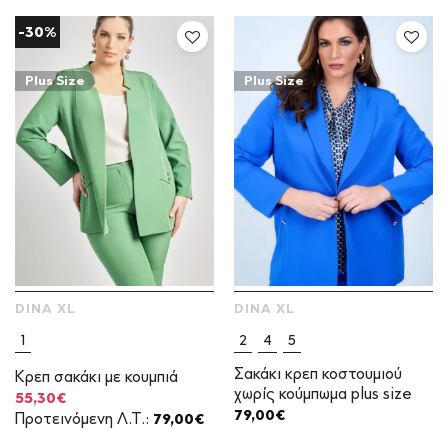
63,20€.
-30%
Plus Size
Plus Size
DINA XL
DINA XL
1
2
4
5
Σακάκι κρεπ κοστουμιού
Κρεπ σακάκι με κουμπιά
χωρίς κούμπωμα plus size
Original
Η
55,30
€
price
τρέχουσα
79,00
€
Προτεινόμενη Λ.Τ.:
79,00
€
was:
τιμή
79,00€.
είναι: