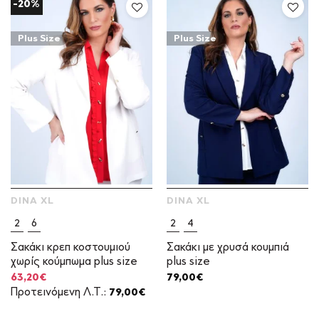
-20%
Plus Size
Plus Size
DINA XL
DINA XL
2
6
2
4
Σακάκι κρεπ κοστουμιού
Σακάκι με χρυσά κουμπιά
χωρίς κούμπωμα plus size
plus size
Original
Η
63,20
€
79,00
€
price
τρέχουσα
Προτεινόμενη Λ.Τ.:
79,00
€
was:
τιμή
79,00€.
είναι: