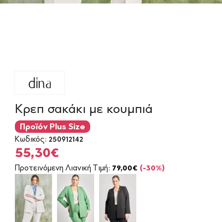
Κρεπ σακάκι με κουμπιά
Προϊόν Plus Size
Κωδικός:
250912142
Original
Η
55,30
€
price
τρέχουσα
Προτεινόμενη Λιανική Τιμή:
79,00
€
(-30%)
was:
τιμή
79,00€.
είναι:
55,30€.